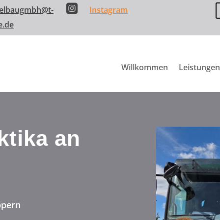

elbaugmbh@t-
Instagram
e.de
Willkommen
Leistungen
ktika an
ppern