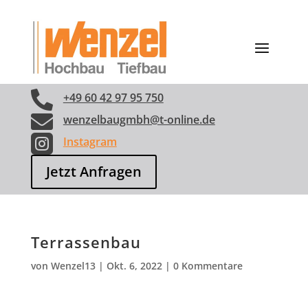

+49 60 42 97 95 750

wenzelbaugmbh@t-online.de

Instagram
Jetzt Anfragen
Terrassenbau
von
Wenzel13
|
Okt. 6, 2022
|
0 Kommentare