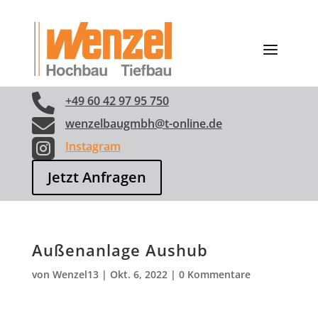

+49 60 42 97 95 750

wenzelbaugmbh@t-online.de

Instagram
Jetzt Anfragen
Außenanlage Aushub
von
Wenzel13
|
Okt. 6, 2022
|
0 Kommentare